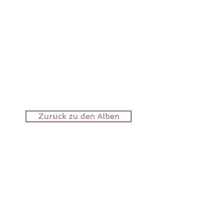
Zurück zu den Alben
KONTAKT
​​​Viviane Artho
Immensee​